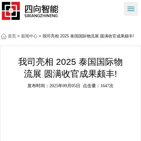
右
侧
按
钮
首页
>
新闻中心
> 我司亮相 2025 泰国国际物流展 圆满收官成果颇丰​!
我司亮相 2025 泰国国际物
流展 圆满收官成果颇丰​!
发布时间：2025年09月05日
点击量：1647次
月
日至
日，
泰国国际物流展在曼谷国际贸易展
8
20
22
2025
览中心
号馆盛大举行。本次展会以 “弹性供应链：克服全球挑
98
战” 为主题，吸引了来自全球
个国家的超
家公司参展，涵
25
150
盖运输和物流服务提供商、货物运输、仓储、包装和
物流等五
IT
大类别共
个品牌。
450