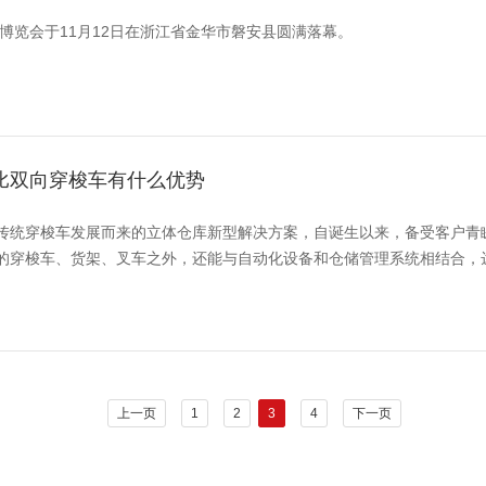
材博览会于11月12日在浙江省金华市磐安县圆满落幕。
比双向穿梭车有什么优势
传统穿梭车发展而来的立体仓库新型解决方案，自诞生以来，备受客户青
的穿梭车、货架、叉车之外，还能与自动化设备和仓储管理系统相结合，
上一页
1
2
3
4
下一页