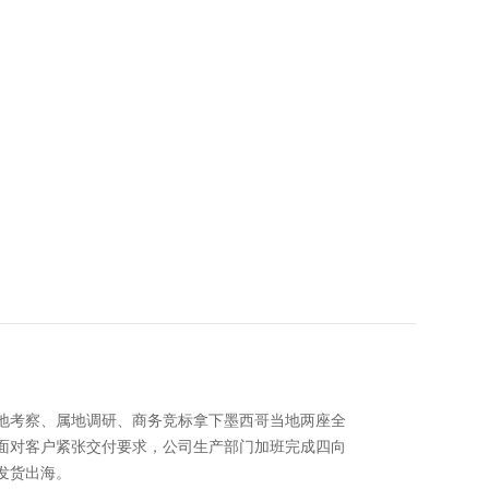
地考察、属地调研、商务竞标拿下墨西哥当地两座全
面对客户紧张交付要求，公司生产部门加班完成四向
发货出海。